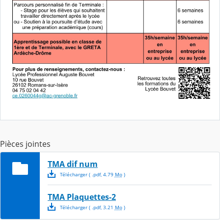
Pièces jointes
TMA dif num
Télécharger
( .
pdf
,
4.79
Mo
)
TMA Plaquettes-2
Télécharger
( .
pdf
,
3.21
Mo
)