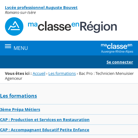
Panneau de gestion des cookies
Lycée professionnel Auguste Bouvet
Menu de la rubrique
Contenu
Romans-sur-Isère
MENU
Se connecter
Vous êtes ici :
Accueil
›
Les formations
›
Bac Pro : Technicien Menuisier
Agenceur
Les formations
3ème Prépa Métiers
CAP : Production et Services en Restauration
CAP : Accompagnant Educatif Petite Enfance