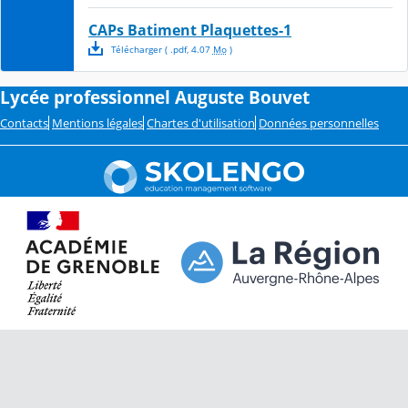
CAPs Batiment Plaquettes-1
Télécharger
( .
pdf
,
4.07
Mo
)
Lycée professionnel Auguste Bouvet
Contacts
Mentions légales
Chartes d'utilisation
Données personnelles