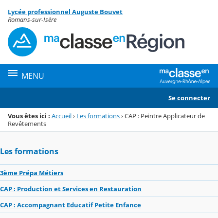
Panneau de gestion des cookies
Lycée professionnel Auguste Bouvet
Menu de la rubrique
Contenu
Romans-sur-Isère
MENU
Se connecter
Vous êtes ici :
Accueil
›
Les formations
›
CAP : Peintre Applicateur de
Revêtements
Les formations
3ème Prépa Métiers
CAP : Production et Services en Restauration
CAP : Accompagnant Educatif Petite Enfance