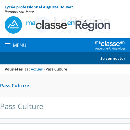
Panneau de gestion des cookies
Lycée professionnel Auguste Bouvet
Menu de la rubrique
Contenu
Romans-sur-Isère
MENU
Se connecter
Vous êtes ici :
Accueil
›
Pass Culture
Pass Culture
Pass Culture